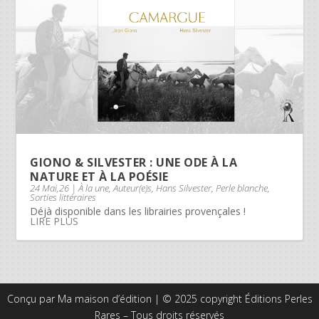
GIONO & SILVESTER : UNE ODE À LA
NATURE ET À LA POÉSIE
24 Mai,26
|
À la une
,
Auteur(e)s
,
Hans Silvester
,
Perle blanche
,
Sorties littéraires
Déjà disponible dans les librairies provençales !
LIRE PLUS
Conçu par Ma maison d’édition | © 2025 copyright Éditions Perles
Rares – Tous droits réservés