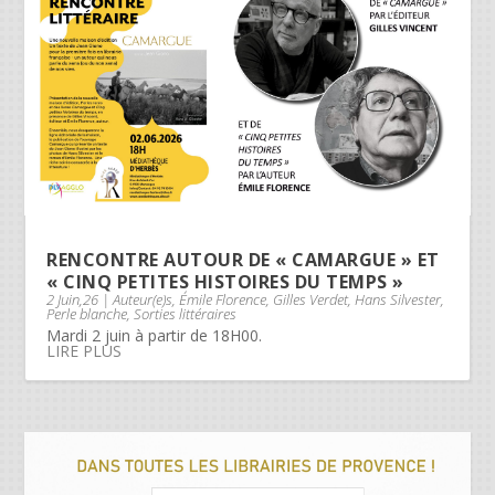
RENCONTRE AUTOUR DE « CAMARGUE » ET
« CINQ PETITES HISTOIRES DU TEMPS »
2 Juin,26
|
Auteur(e)s
,
Émile Florence
,
Gilles Verdet
,
Hans Silvester
,
Perle blanche
,
Sorties littéraires
Mardi 2 juin à partir de 18H00.
LIRE PLUS