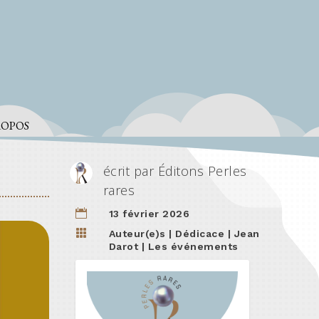
ROPOS
écrit par
Éditons Perles
rares

13 février 2026

Auteur(e)s
|
Dédicace
|
Jean
Darot
|
Les événements