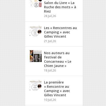
Salon du Livre « La
Ruche des mots » à
Riez
28 Juil,26
Les « Rencontres au
Camping » avec
Gilles Vincent
21 Juil,26
Nos auteurs au
festival de
Concarneau « Le
Chien Jaune »
18 Juil,26
La première
« Rencontre au
Camping » avec
Gilles Vincent
10 Juil,26