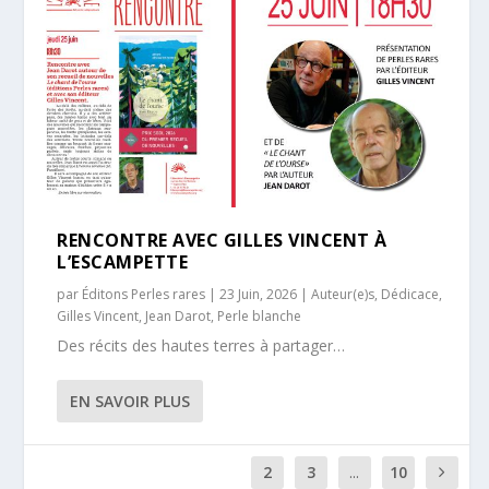
RENCONTRE AVEC GILLES VINCENT À
L’ESCAMPETTE
par
Éditons Perles rares
|
23 Juin, 2026
|
Auteur(e)s
,
Dédicace
,
Gilles Vincent
,
Jean Darot
,
Perle blanche
Des récits des hautes terres à partager…
EN SAVOIR PLUS
1
2
3
...
10