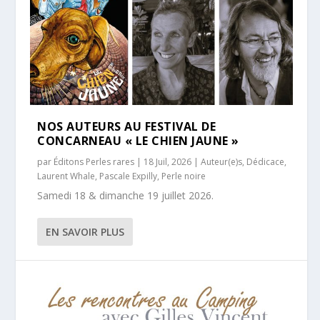
NOS AUTEURS AU FESTIVAL DE
CONCARNEAU « LE CHIEN JAUNE »
par
Éditons Perles rares
|
18 Juil, 2026
|
Auteur(e)s
,
Dédicace
,
Laurent Whale
,
Pascale Expilly
,
Perle noire
Samedi 18 & dimanche 19 juillet 2026.
EN SAVOIR PLUS