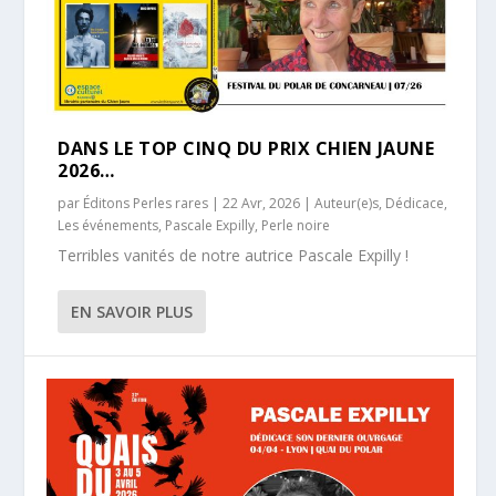
DANS LE TOP CINQ DU PRIX CHIEN JAUNE
2026…
par
Éditons Perles rares
|
22 Avr, 2026
|
Auteur(e)s
,
Dédicace
,
Les événements
,
Pascale Expilly
,
Perle noire
Terribles vanités de notre autrice Pascale Expilly !
EN SAVOIR PLUS