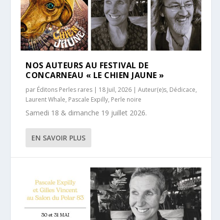
NOS AUTEURS AU FESTIVAL DE
CONCARNEAU « LE CHIEN JAUNE »
par
Éditons Perles rares
|
18 Juil, 2026
|
Auteur(e)s
,
Dédicace
,
Laurent Whale
,
Pascale Expilly
,
Perle noire
Samedi 18 & dimanche 19 juillet 2026.
EN SAVOIR PLUS