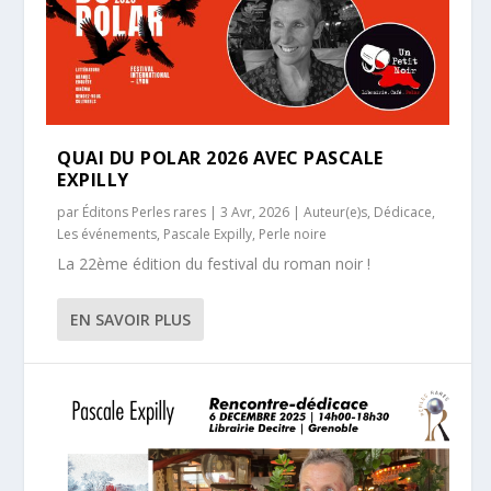
QUAI DU POLAR 2026 AVEC PASCALE
EXPILLY
par
Éditons Perles rares
|
3 Avr, 2026
|
Auteur(e)s
,
Dédicace
,
Les événements
,
Pascale Expilly
,
Perle noire
La 22ème édition du festival du roman noir !
EN SAVOIR PLUS