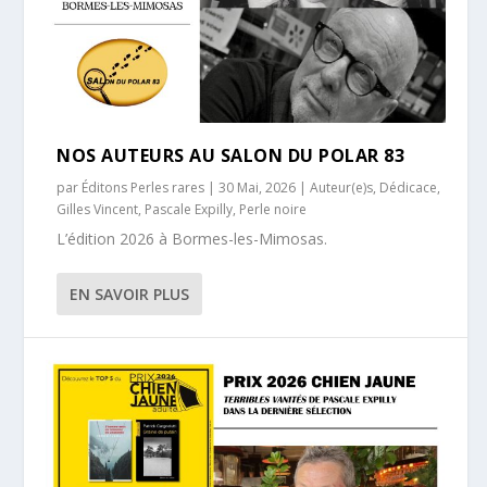
NOS AUTEURS AU SALON DU POLAR 83
par
Éditons Perles rares
|
30 Mai, 2026
|
Auteur(e)s
,
Dédicace
,
Gilles Vincent
,
Pascale Expilly
,
Perle noire
L’édition 2026 à Bormes-les-Mimosas.
EN SAVOIR PLUS