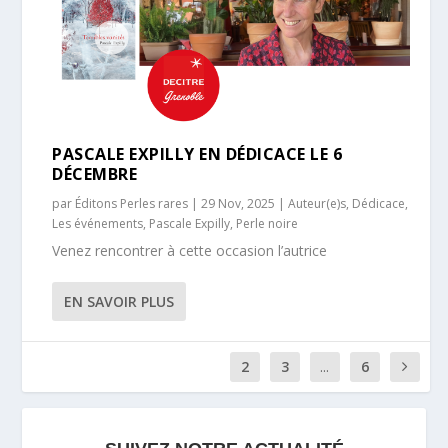
PASCALE EXPILLY EN DÉDICACE LE 6
DÉCEMBRE
par
Éditons Perles rares
|
29 Nov, 2025
|
Auteur(e)s
,
Dédicace
,
Les événements
,
Pascale Expilly
,
Perle noire
Venez rencontrer à cette occasion l’autrice
EN SAVOIR PLUS
1
2
3
...
6