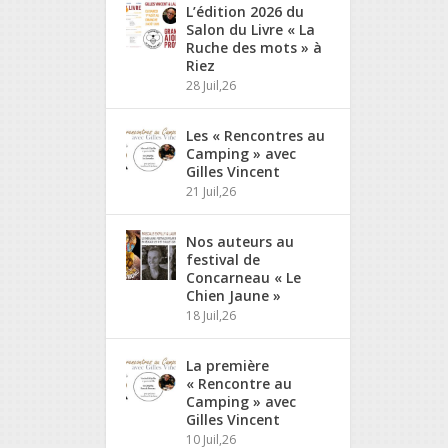
L’édition 2026 du
Salon du Livre « La
Ruche des mots » à
Riez
28 Juil,26
Les « Rencontres au
Camping » avec
Gilles Vincent
21 Juil,26
Nos auteurs au
festival de
Concarneau « Le
Chien Jaune »
18 Juil,26
La première
« Rencontre au
Camping » avec
Gilles Vincent
10 Juil,26