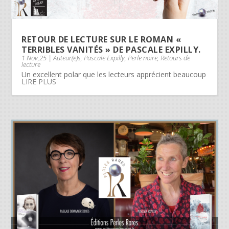
RETOUR DE LECTURE SUR LE ROMAN «
TERRIBLES VANITÉS » DE PASCALE EXPILLY.
1 Nov,25
|
Auteur(e)s
,
Pascale Expilly
,
Perle noire
,
Retours de
lecture
Un excellent polar que les lecteurs apprécient beaucoup
LIRE PLUS