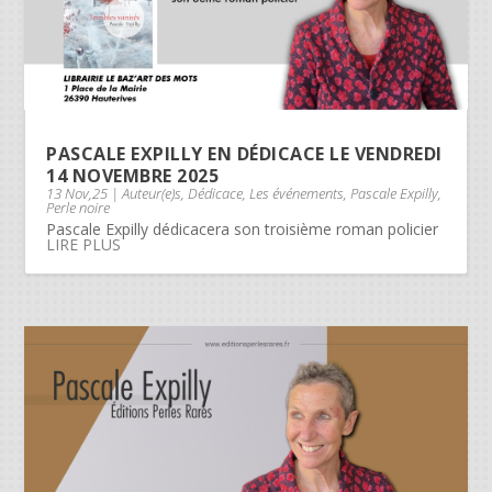
PASCALE EXPILLY EN DÉDICACE LE VENDREDI
14 NOVEMBRE 2025
13 Nov,25
|
Auteur(e)s
,
Dédicace
,
Les événements
,
Pascale Expilly
,
Perle noire
Pascale Expilly dédicacera son troisième roman policier
LIRE PLUS