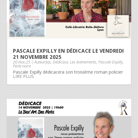
PASCALE EXPILLY EN DÉDICACE LE VENDREDI
21 NOVEMBRE 2025
20 Nov,25
|
Auteur(e)s
,
Dédicace
,
Les événements
,
Pascale Expilly
,
Perle noire
Pascale Expilly dédicacera son troisième roman policier
LIRE PLUS