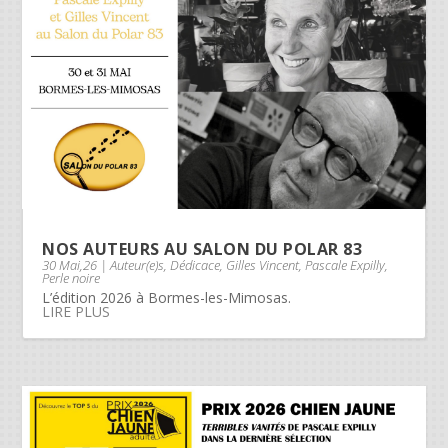
NOS AUTEURS AU SALON DU POLAR 83
30 Mai,26
|
Auteur(e)s
,
Dédicace
,
Gilles Vincent
,
Pascale Expilly
,
Perle noire
L’édition 2026 à Bormes-les-Mimosas.
LIRE PLUS