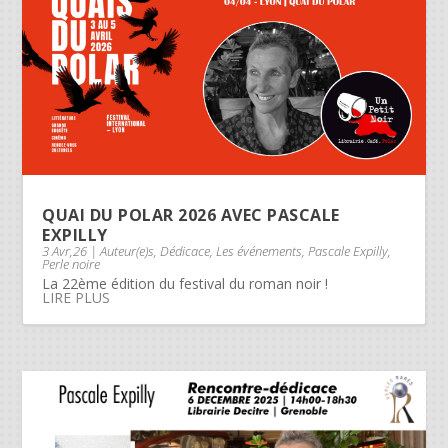
QUAI DU POLAR 2026 AVEC PASCALE
EXPILLY
3 Avr,26
|
Auteur(e)s
,
Dédicace
,
Les événements
,
Pascale Expilly
,
Perle noire
La 22ème édition du festival du roman noir !
LIRE PLUS