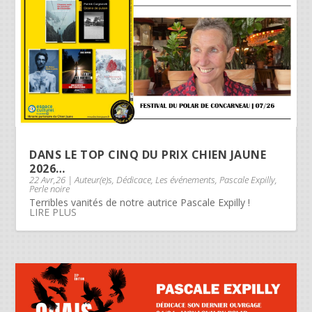
DANS LE TOP CINQ DU PRIX CHIEN JAUNE
2026…
22 Avr,26
|
Auteur(e)s
,
Dédicace
,
Les événements
,
Pascale Expilly
,
Perle noire
Terribles vanités de notre autrice Pascale Expilly !
LIRE PLUS