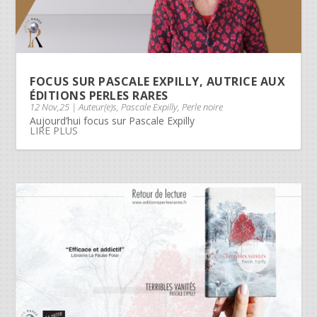
FOCUS SUR PASCALE EXPILLY, AUTRICE AUX
ÉDITIONS PERLES RARES
12 Nov,25
|
Auteur(e)s
,
Pascale Expilly
,
Perle noire
Aujourd’hui focus sur Pascale Expilly
LIRE PLUS