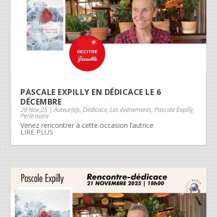
PASCALE EXPILLY EN DÉDICACE LE 6
DÉCEMBRE
29 Nov,25
|
Auteur(e)s
,
Dédicace
,
Les événements
,
Pascale Expilly
,
Perle noire
Venez rencontrer à cette occasion l’autrice
LIRE PLUS